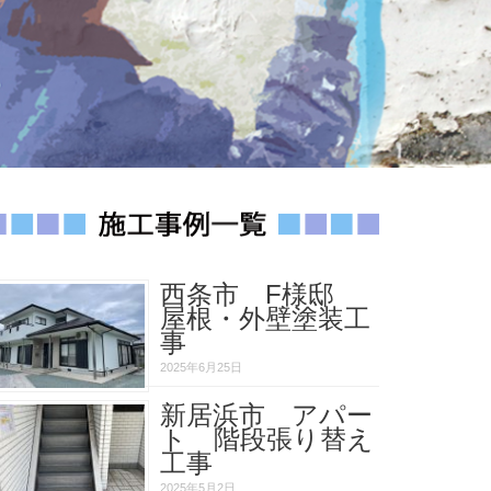
西条市 F様邸
屋根・外壁塗装工
事
2025年6月25日
新居浜市 アパー
ト 階段張り替え
工事
2025年5月2日