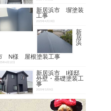
新居浜市 塀塗装
工事
2025年4月19日
新
居
浜
市 N様 屋根塗装工事
025年4月12日
新居浜市 I様邸
外壁・基礎塗装工
事
2025年3月9日