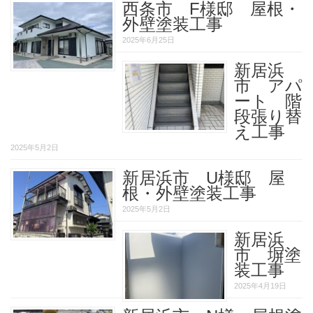
西条市 F様邸 屋根・
外壁塗装工事
2025年6月25日
新居浜
市 アパ
ート 階
段張り替
え工事
2025年5月2日
新居浜市 U様邸 屋
根・外壁塗装工事
2025年5月2日
新居浜
市 塀塗
装工事
2025年4月19日