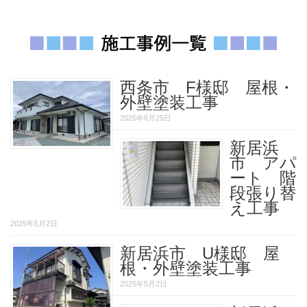
西条市 F様邸 屋根・
外壁塗装工事
2025年6月25日
新居浜
市 アパ
ート 階
段張り替
え工事
2025年5月2日
新居浜市 U様邸 屋
根・外壁塗装工事
2025年5月2日