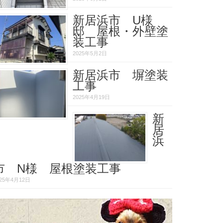
新居浜市 U様
邸 屋根・外壁塗
装工事
2025年5月2日
新居浜市 塀塗装
工事
2025年4月19日
新
居
浜
市 N様 屋根塗装工事
025年4月12日