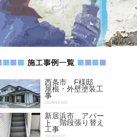
西条市 F様邸
屋根・外壁塗装工
事
2025年6月25日
新居浜市 アパー
ト 階段張り替え
工事
2025年5月2日