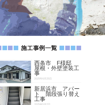
西条市 F様邸
屋根・外壁塗装工
事
2025年6月25日
新居浜市 アパー
ト 階段張り替え
工事
2025年5月2日