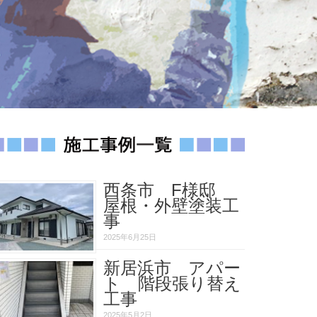
西条市 F様邸
屋根・外壁塗装工
事
2025年6月25日
新居浜市 アパー
ト 階段張り替え
工事
2025年5月2日