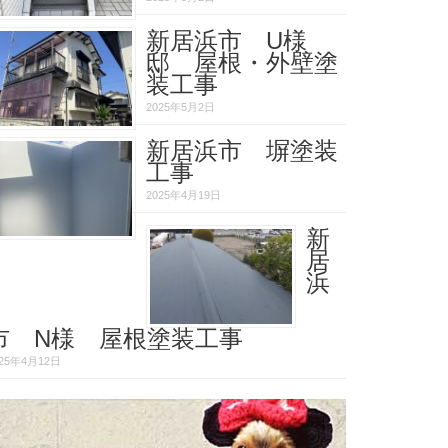
新居浜市 U様
邸 屋根・外壁塗
装工事
2025年5月2日
新居浜市 塀塗装
工事
2025年4月19日
新
居
浜
市 N様 屋根塗装工事
025年4月12日