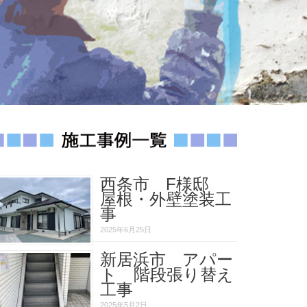
西条市 F様邸
屋根・外壁塗装工
事
2025年6月25日
新居浜市 アパー
ト 階段張り替え
工事
2025年5月2日