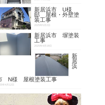
新居浜市 U様
邸 屋根・外壁塗
装工事
2025年5月2日
新居浜市 塀塗装
工事
2025年4月19日
新
居
浜
市 N様 屋根塗装工事
025年4月12日