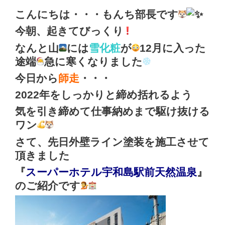
こんにちは・・・もんち部長です
今朝、起きてびっくり
なんと山
には
雪化粧
が
12月に入った
途端
急に寒くなりました
今日から
師走
・・・
2022年をしっかりと締め括れるよう
気を引き締めて仕事納めまで駆け抜ける
ワン
さて、先日外壁ライン塗装を施工させて
頂きました
『
スーパーホテル宇和島駅前天然温泉
』
のご紹介です