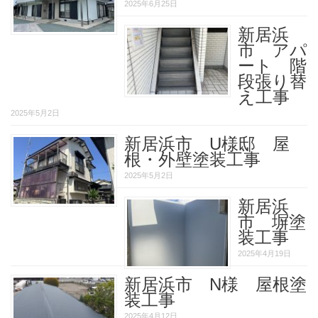
2025年6月25日
新居浜
市 アパ
ート 階
段張り替
え工事
2025年5月2日
新居浜市 U様邸 屋
根・外壁塗装工事
2025年5月2日
新居浜
市 塀塗
装工事
2025年4月19日
新居浜市 N様 屋根塗
装工事
2025年4月12日