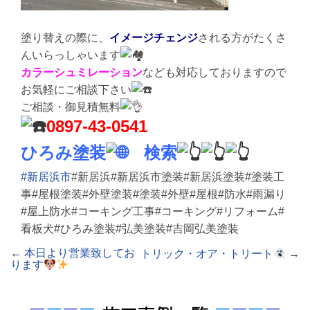
塗り替えの際に、
イメージチェンジ
される方がたくさ
んいらっしゃいます
カラーシュミレーション
なども対応しておりますので
お気軽にご相談下さい
ご相談・御見積無料
0897-43-0541
ひろみ塗装
検索
#新居浜市
#新居浜#新居浜市塗装#新居浜塗装#塗装工
事#屋根塗装#外壁塗装#塗装#外壁#屋根#防水#雨漏り
#屋上防水#コーキング工事#コーキング#リフォーム#
看板犬#ひろみ塗装#弘美塗装#吉岡弘美塗装
←
本日より営業致してお
トリック・オア・トリート
→
ります