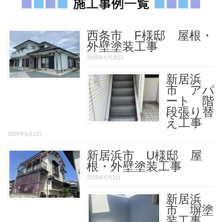
西条市 F様邸 屋根・
外壁塗装工事
2025年6月25日
新居浜
市 アパ
ート 階
段張り替
え工事
2025年5月2日
新居浜市 U様邸 屋
根・外壁塗装工事
2025年5月2日
新居浜
市 塀塗
装工事