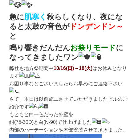
急に
肌寒く
秋らしくなり、夜にな
ると太鼓の音色が
ドンデンドン～
と
鳴り響きだんだん
お祭りモード
に
なってきましたワン
弊社も地方祭期間中
10/16(日)～18(火)
はお休みとなり
ます
お困り事などございましたらお早めにご連絡下さい
さて、本日は以前施工させていただきましたビルのご
紹介です
もともと白一色だった外壁を
紺(75-30D)と白(N-90)で仕上げました
内部のパーテーションや木部塗装させて頂きました。