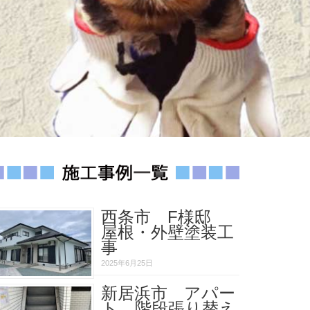
西条市 F様邸
屋根・外壁塗装工
事
2025年6月25日
新居浜市 アパー
ト 階段張り替え