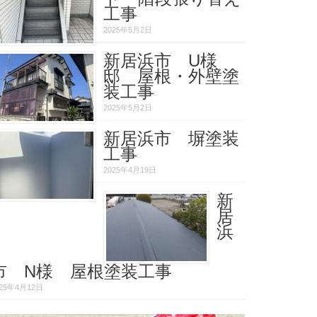
工事
2025年5月2日
新居浜市 U様
邸 屋根・外壁塗
装工事
2025年5月2日
新居浜市 塀塗装
工事
2025年4月19日
新
居
浜
市 N様 屋根塗装工事
025年4月12日