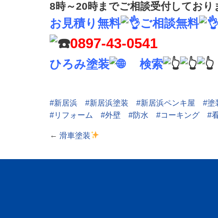
8時～20時までご相談受付しており
お見積り無料
ご相談無料
0897-43-0541
ひろみ塗装
検索
#新居浜
#新居浜塗装
#新居浜ペンキ屋
#塗
#リフォーム
#外壁
#防水
#コーキング
#
←
滑車塗装