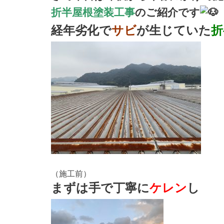
折半屋根塗装工事
のご紹介です
経年劣化で
サビ
が生じていた
折
（施工前）
まずは手で丁寧に
ケレン
し