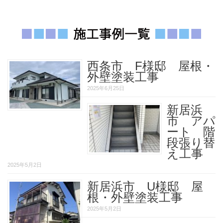
西条市 F様邸 屋根・
外壁塗装工事
2025年6月25日
新居浜
市 アパ
ート 階
段張り替
え工事
2025年5月2日
新居浜市 U様邸 屋
根・外壁塗装工事
2025年5月2日